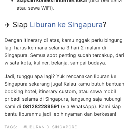
Siapkan koneksi internet lokal
(bisa beli eSIM
atau sewa WiFi).
✈️ Siap
Liburan ke Singapura
?
Dengan itinerary di atas, kamu nggak perlu bingung
lagi harus ke mana selama 3 hari 2 malam di
Singapura. Semua spot penting sudah tercakup, dari
wisata kota, kuliner, belanja, sampai budaya.
Jadi, tunggu apa lagi? Yuk rencanakan liburan ke
Singapura sekarang juga! Kalau kamu butuh bantuan
booking hotel, itinerary custom, atau sewa mobil
pribadi selama di Singapura, langsung saja hubungi
kami di
081282289591
(via WhatsApp). Kami siap
bantu liburanmu jadi lebih nyaman dan berkesan!
TAGS:
#LIBURAN DI SINGAPORE