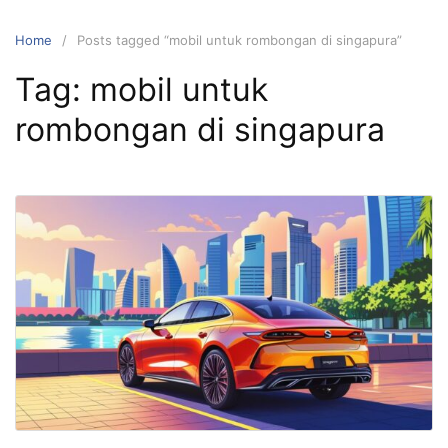
Skip
to
Home
Posts tagged “mobil untuk rombongan di singapura”
content
Tag:
mobil untuk
rombongan di singapura