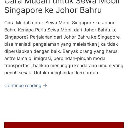
Cara Mudah untuk Sewa Mobil
Singapore ke Johor Bahru
Cara Mudah untuk Sewa Mobil Singapore ke Johor
Bahru Kenapa Perlu Sewa Mobil dari Johor Bahru ke
Singapore? Perjalanan dari Johor Bahru ke Singapore
bisa menjadi pengalaman yang melelahkan jika tidak
dipersiapkan dengan baik. Banyak orang yang harus
antre lama di imigrasi, berpindah-pindah moda
transportasi, bahkan menunggu kendaraan umum yang
penuh sesak. Untuk menghindari kerepotan …
Continue reading →