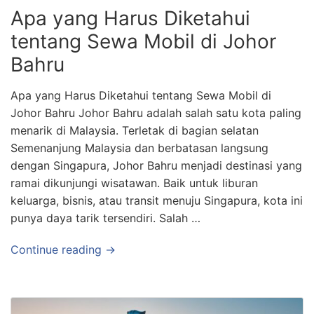
Apa yang Harus Diketahui
tentang Sewa Mobil di Johor
Bahru
Apa yang Harus Diketahui tentang Sewa Mobil di
Johor Bahru Johor Bahru adalah salah satu kota paling
menarik di Malaysia. Terletak di bagian selatan
Semenanjung Malaysia dan berbatasan langsung
dengan Singapura, Johor Bahru menjadi destinasi yang
ramai dikunjungi wisatawan. Baik untuk liburan
keluarga, bisnis, atau transit menuju Singapura, kota ini
punya daya tarik tersendiri. Salah …
Continue reading →