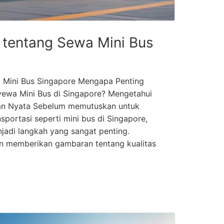
 tentang Sewa Mini Bus
 Mini Bus Singapore Mengapa Penting
wa Mini Bus di Singapore? Mengetahui
man Nyata Sebelum memutuskan untuk
portasi seperti mini bus di Singapore,
adi langkah yang sangat penting.
in memberikan gambaran tentang kualitas