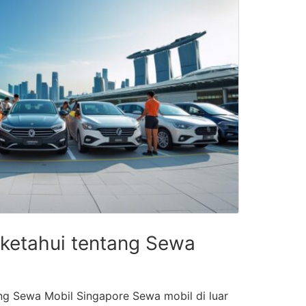
ketahui tentang Sewa
ng Sewa Mobil Singapore Sewa mobil di luar