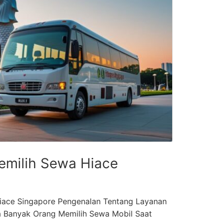
milih Sewa Hiace
ace Singapore Pengenalan Tentang Layanan
a Banyak Orang Memilih Sewa Mobil Saat