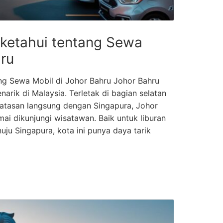
ketahui tentang Sewa
hru
ng Sewa Mobil di Johor Bahru Johor Bahru
narik di Malaysia. Terletak di bagian selatan
atasan langsung dengan Singapura, Johor
mai dikunjungi wisatawan. Baik untuk liburan
nuju Singapura, kota ini punya daya tarik