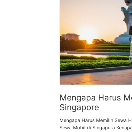
Mengapa Harus Me
Singapore
Mengapa Harus Memilih Sewa Hi
Sewa Mobil di Singapura Kenap