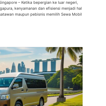
ingapore – Ketika bepergian ke luar negeri,
gapura, kenyamanan dan efisiensi menjadi hal
isatawan maupun pebisnis memilih Sewa Mobil