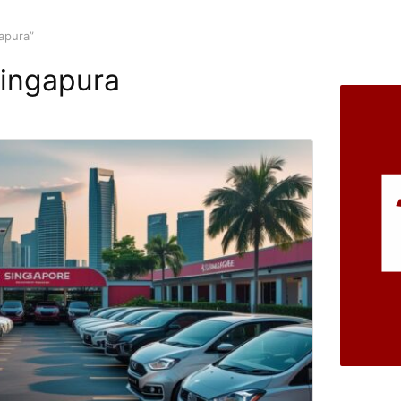
apura”
Singapura