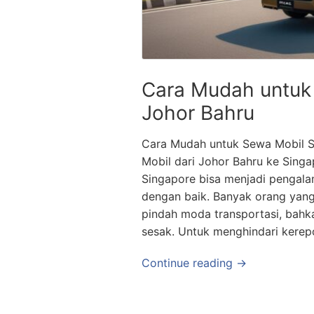
Cara Mudah untuk
Johor Bahru
Cara Mudah untuk Sewa Mobil S
Mobil dari Johor Bahru ke Singa
Singapore bisa menjadi pengala
dengan baik. Banyak orang yang 
pindah moda transportasi, ba
sesak. Untuk menghindari kerep
Continue reading →