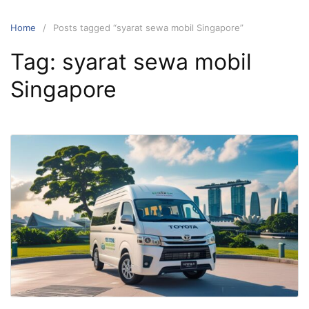
Skip
to
Home
Posts tagged “syarat sewa mobil Singapore”
content
Tag:
syarat sewa mobil
Singapore