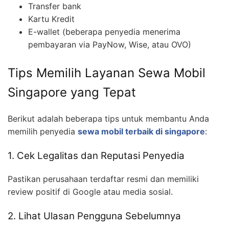
Transfer bank
Kartu Kredit
E-wallet (beberapa penyedia menerima
pembayaran via PayNow, Wise, atau OVO)
Tips Memilih Layanan Sewa Mobil
Singapore yang Tepat
Berikut adalah beberapa tips untuk membantu Anda
memilih penyedia
sewa mobil terbaik di singapore
:
1. Cek Legalitas dan Reputasi Penyedia
Pastikan perusahaan terdaftar resmi dan memiliki
review positif di Google atau media sosial.
2. Lihat Ulasan Pengguna Sebelumnya