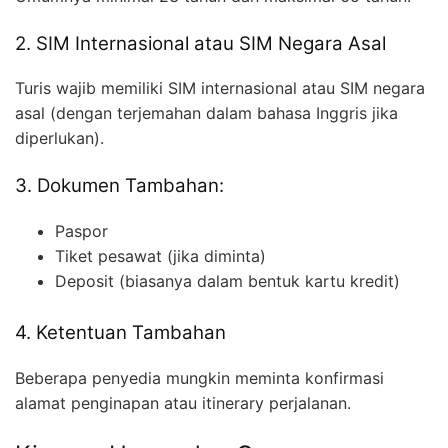
2. SIM Internasional atau SIM Negara Asal
Turis wajib memiliki SIM internasional atau SIM negara
asal (dengan terjemahan dalam bahasa Inggris jika
diperlukan).
3. Dokumen Tambahan:
Paspor
Tiket pesawat (jika diminta)
Deposit (biasanya dalam bentuk kartu kredit)
4. Ketentuan Tambahan
Beberapa penyedia mungkin meminta konfirmasi
alamat penginapan atau itinerary perjalanan.