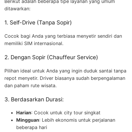
Berikut adalah beberapa tipe layanan yang umum
ditawarkan:
1. Self-Drive (Tanpa Sopir)
Cocok bagi Anda yang terbiasa menyetir sendiri dan
memiliki SIM internasional.
2. Dengan Sopir (Chauffeur Service)
Pilihan ideal untuk Anda yang ingin duduk santai tanpa
repot menyetir. Driver biasanya sudah berpengalaman
dan paham rute wisata.
3. Berdasarkan Durasi:
Harian
: Cocok untuk city tour singkat
Mingguan
: Lebih ekonomis untuk perjalanan
beberapa hari