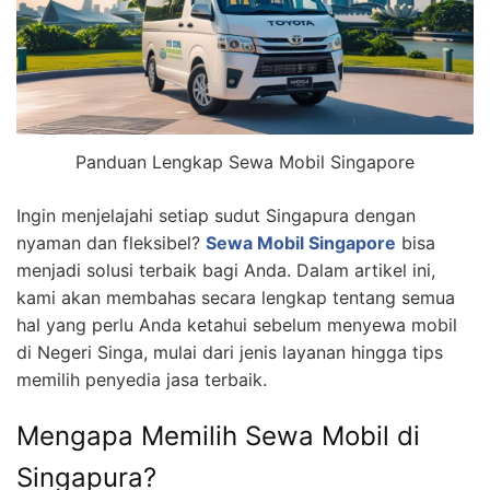
Panduan Lengkap Sewa Mobil Singapore
Ingin menjelajahi setiap sudut Singapura dengan
nyaman dan fleksibel?
Sewa Mobil Singapore
bisa
menjadi solusi terbaik bagi Anda. Dalam artikel ini,
kami akan membahas secara lengkap tentang semua
hal yang perlu Anda ketahui sebelum menyewa mobil
di Negeri Singa, mulai dari jenis layanan hingga tips
memilih penyedia jasa terbaik.
Mengapa Memilih Sewa Mobil di
Singapura?