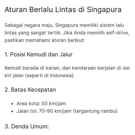
Aturan Berlalu Lintas di Singapura
Sebagai negara maju, Singapura memiliki sistem lalu
lintas yang sangat tertib. Jika Anda memilih self-drive,
pastikan memahami aturan berikut:
1. Posisi Kemudi dan Jalur
Kemudi berada di kanan, dan kendaraan berjalan di sisi
kiri jalan (seperti di Indonesia).
2. Batas Kecepatan
Area kota: 50 km/jam
Jalan tol: 70–90 km/jam (tergantung rambu)
3. Denda Umum: